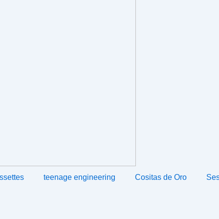
ssettes
teenage engineering
Cositas de Oro
Ses