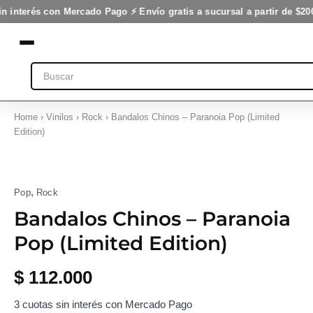
Ir
in interés con Mercado Pago ⚡ Envío gratis a sucursal a partir de $20
al
contenido
Search
Home
›
Vinilos
›
Rock
› Bandalos Chinos – Paranoia Pop (Limited
Edition)
,
Pop
Rock
Bandalos Chinos – Paranoia
Pop (Limited Edition)
$
112.000
3 cuotas sin interés con Mercado Pago