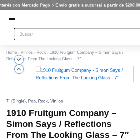
Ir
nterés con Mercado Pago ⚡ Envío gratis a sucursal a partir de $200.00
al
contenido
Search
Home
›
Vinilos
›
Rock
› 1910 Fruitgum Company – Simon Says /
Reflections From The Looking Glass – 7″
,
,
,
7'' (Single)
Pop
Rock
Vinilos
1910 Fruitgum Company –
Simon Says / Reflections
From The Looking Glass – 7″