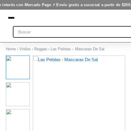
Ir
 interés con Mercado Pago ⚡ Envío gratis a sucursal a partir de $200.
al
contenido
Search
Home
›
Vinilos
›
Reggae
› Las Pelotas – Mascaras De Sal