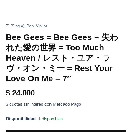
Love
On
Me
-
7"
,
,
7'' (Single)
Pop
Vinilos
cantidad
Bee Gees = Bee Gees – 失わ
れた愛の世界 = Too Much
Heaven / レスト・ユア・ラ
ヴ・オン・ミー = Rest Your
Love On Me – 7″
$
24.000
3 cuotas sin interés con Mercado Pago
Disponibilidad:
1 disponibles