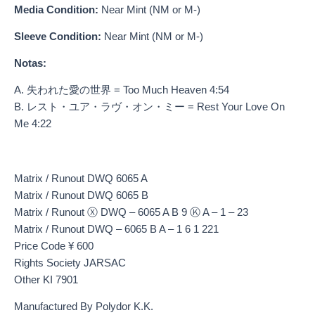
Media Condition:
Near Mint (NM or M-)
Sleeve Condition:
Near Mint (NM or M-)
Notas:
A. 失われた愛の世界 = Too Much Heaven 4:54
B. レスト・ユア・ラヴ・オン・ミー = Rest Your Love On
Me 4:22
Matrix / Runout DWQ 6065 A
Matrix / Runout DWQ 6065 B
Matrix / Runout Ⓧ DWQ – 6065 A B 9 Ⓚ A – 1 – 23
Matrix / Runout DWQ – 6065 B A – 1 6 1 221
Price Code ¥ 600
Rights Society JARSAC
Other KI 7901
Manufactured By Polydor K.K.