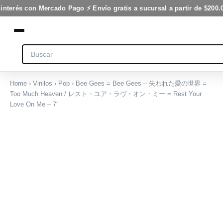
Gees
Ir
interés con Mercado Pago ⚡ Envío gratis a sucursal a partir de $200.0
-
al
失
contenido
わ
れ
Search
た
愛
の
世
Home
›
Vinilos
›
Pop
› Bee Gees = Bee Gees – 失われた愛の世界 =
界
Too Much Heaven / レスト・ユア・ラヴ・オン・ミー = Rest Your
=
Love On Me – 7″
Too
Bee
Much
Gees
Heaven
=
/
Bee
レ
Gees
ス
-
ト・
失
ユ
わ
ア・
れ
ラ
た
ヴ・
愛
オ