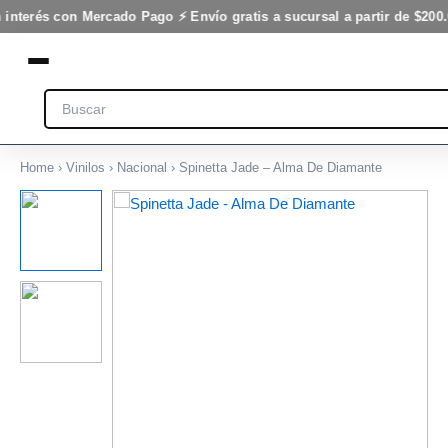
De
Ir
 interés con Mercado Pago ⚡ Envío gratis a sucursal a partir de $200.
Diamante
al
cantidad
contenido
Search
Home
›
Vinilos
›
Nacional
› Spinetta Jade – Alma De Diamante
Spinetta
Jade
-
Alma
De
Diamante
cantidad