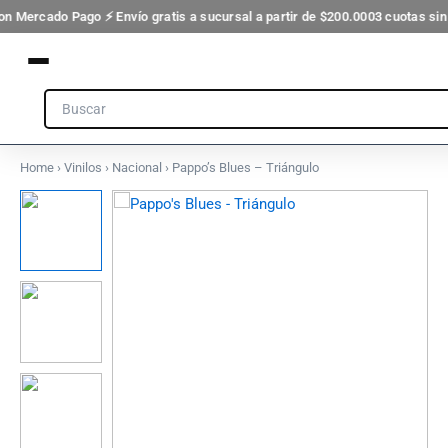
cantidad
Ir
on Mercado Pago ⚡ Envío gratis a sucursal a partir de $200.000
3 cuotas sin
al
contenido
Search
Home
›
Vinilos
›
Nacional
› Pappo’s Blues – Triángulo
Pappo's
Blues
-
Triángulo
cantidad