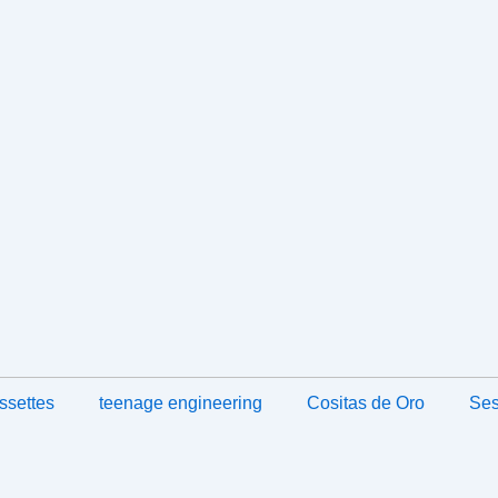
ssettes
teenage engineering
Cositas de Oro
Ses