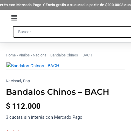
Ir
terés con Mercado Pago ⚡ Envío gratis a sucursal a partir de $200.000
3 cuot
al
Flyout
contenido
Menu
Search
Home
›
Vinilos
›
Nacional
› Bandalos Chinos – BACH
,
Nacional
Pop
Bandalos Chinos – BACH
$
112.000
3 cuotas sin interés con Mercado Pago