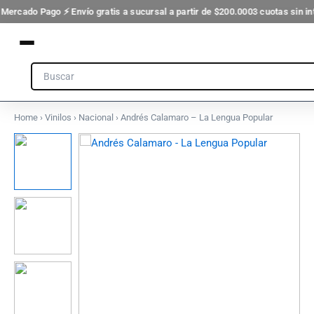
Ir
 Mercado Pago ⚡ Envío gratis a sucursal a partir de $200.000
3 cuotas sin in
al
contenido
Search
Home
›
Vinilos
›
Nacional
› Andrés Calamaro – La Lengua Popular