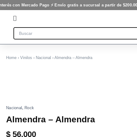
Ir
nterés con Mercado Pago ⚡ Envío gratis a sucursal a partir de $200.00
al
Flyout
contenido
Menu
Search
Home
›
Vinilos
›
Nacional
› Almendra – Almendra
,
Nacional
Rock
Almendra – Almendra
$
56.000