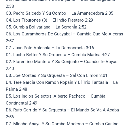
2:38
C3. Pedro Salcedo Y Su Combo – La Amanecedora 2:35
C4. Los Tiburones (3) – El Indio Fiestero 2:29
C5. Cumbia Bolivariana – La SerranÍa 2:52
C6. Los Curramberos De Guayabal – Cumbia Que Me Alegras
2:57
C7. Juan Polo Valencia – La Democracia 3:16
D1. Lucho Better Y Su Orquesta – Cumbia Marina 4:27
D2. Florentino Montero Y Su Conjunto – Cuando Te Vayas
2:40
D3. Joe Montes Y Su Orquesta – Sal Con Limón 3:01
D4. Tere Garcı́a Con Ramón Ropaı́n Y El Trı́o Fantası́a – La
Palma 2:48
D5. Los Indios Selectos, Alberto Pacheco – Cumbia
Continental 2:49
D6. Rufo Garrido Y Su Orquesta – El Mundo Se Va A Acaba
2:56
D7. Mincho Anaya Y Su Combo Moderno – Cumbia Casino