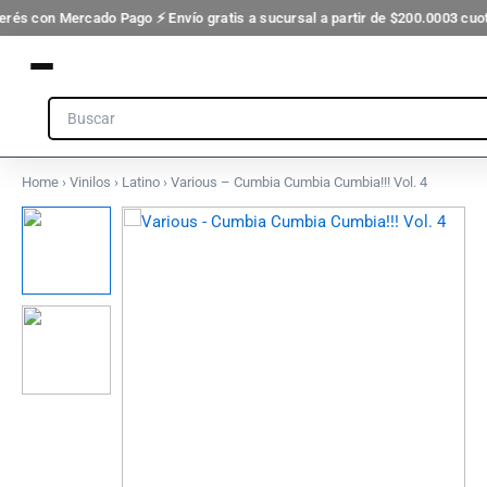
Ir
terés con Mercado Pago ⚡ Envío gratis a sucursal a partir de $200.000
3 cuot
al
contenido
Search
Home
›
Vinilos
›
Latino
› Various – Cumbia Cumbia Cumbia!!! Vol. 4