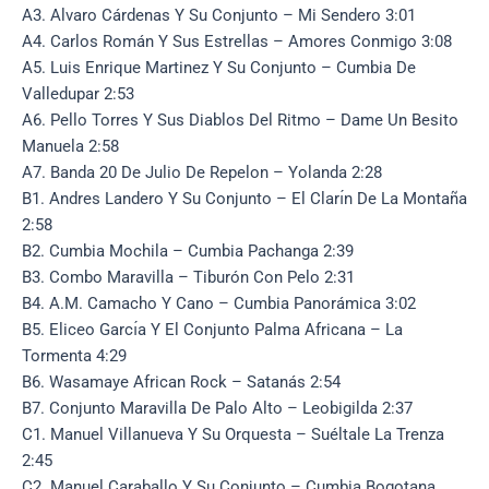
A3. Alvaro Cárdenas Y Su Conjunto – Mi Sendero 3:01
A4. Carlos Román Y Sus Estrellas – Amores Conmigo 3:08
A5. Luis Enrique Martinez Y Su Conjunto – Cumbia De
Valledupar 2:53
A6. Pello Torres Y Sus Diablos Del Ritmo – Dame Un Besito
Manuela 2:58
A7. Banda 20 De Julio De Repelon – Yolanda 2:28
B1. Andres Landero Y Su Conjunto – El Cları́n De La Montaña
2:58
B2. Cumbia Mochila – Cumbia Pachanga 2:39
B3. Combo Maravilla – Tiburón Con Pelo 2:31
B4. A.M. Camacho Y Cano – Cumbia Panorámica 3:02
B5. Eliceo Garcı́a Y El Conjunto Palma Africana – La
Tormenta 4:29
B6. Wasamaye African Rock – Satanás 2:54
B7. Conjunto Maravilla De Palo Alto – Leobigilda 2:37
C1. Manuel Villanueva Y Su Orquesta – Suéltale La Trenza
2:45
C2. Manuel Caraballo Y Su Conjunto – Cumbia Bogotana