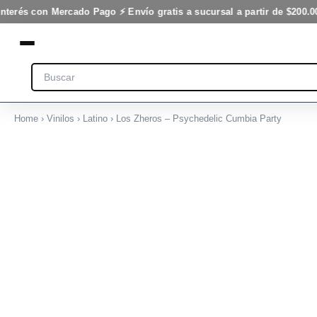
Cumbia
Ir
interés con Mercado Pago ⚡ Envío gratis a sucursal a partir de $200.0
Party
al
cantidad
contenido
Search
Home
›
Vinilos
›
Latino
› Los Zheros – Psychedelic Cumbia Party
Los
Zheros
-
Psychedelic
Cumbia
Party
cantidad