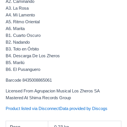
A2. Caminando
A3. La Rosa
A4. Mi Lamento
A5. Ritmo Oriental
A6. Marita
B1. Cuarto Oscuro
B2. Nadando
B3. Toto en Órbito
B4. Descarga De Los Zheros
B5. Marilú
B6. El Pusanguero
Barcode 8435008865061
Licensed From Agrupacion Musical Los Zheros SA
Mastered At Shima Records Group
Product listed via Disconnect
Data provided by Discogs