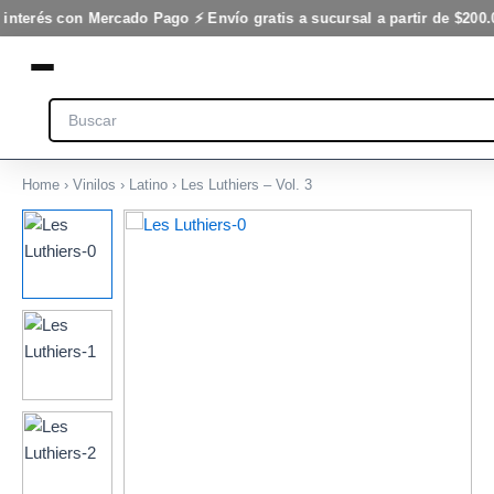
3
Ir
 interés con Mercado Pago ⚡ Envío gratis a sucursal a partir de $200.
cantidad
al
contenido
Search
Home
›
Vinilos
›
Latino
› Les Luthiers – Vol. 3
Les
Luthiers
-
Vol.
3
cantidad