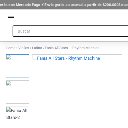
Ir
terés con Mercado Pago ⚡ Envío gratis a sucursal a partir de $200.000
3 cuot
al
contenido
Search
Home
›
Vinilos
›
Latino
› Fania All Stars – Rhythm Machine