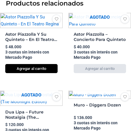
Productos relacionados
AGOTADO
Astor Piazzolla Y Su
Astor Piazzolla –
Quinteto – En El Teatro
Concierto Para Quinteto
Regina
$
48.000
$
40.000
3 cuotas sin interés con
3 cuotas sin interés con
Mercado Pago
Mercado Pago
Agregar al carrito
AGOTADO
AGOTADO
Muro – Diggers Dozen
Dua Lipa – Future
Nostalgia (The
$
136.000
Moonlight Edition)
3 cuotas sin interés con
$
120.000
Mercado Pago
3 cuotas sin interés con