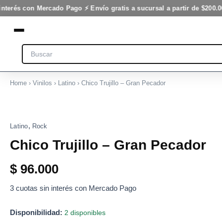
Pecador
Ir
interés con Mercado Pago ⚡ Envío gratis a sucursal a partir de $200.0
cantidad
al
contenido
Search
Home
›
Vinilos
›
Latino
› Chico Trujillo – Gran Pecador
Chico
Trujillo
-
,
Latino
Rock
Gran
Pecador
Chico Trujillo – Gran Pecador
cantidad
$
96.000
3 cuotas sin interés con Mercado Pago
Disponibilidad:
2 disponibles