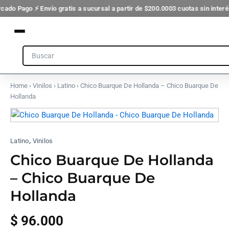
Ir
cado Pago ⚡ Envío gratis a sucursal a partir de $200.000
3 cuotas sin inter
al
contenido
Search
Home
›
Vinilos
›
Latino
› Chico Buarque De Hollanda – Chico Buarque De
Hollanda
,
Latino
Vinilos
Chico Buarque De Hollanda
– Chico Buarque De
Hollanda
$
96.000