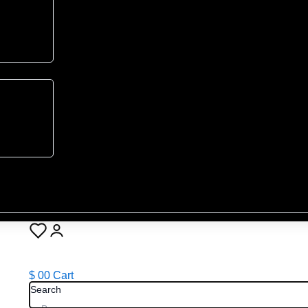
$
0
0
Cart
Search