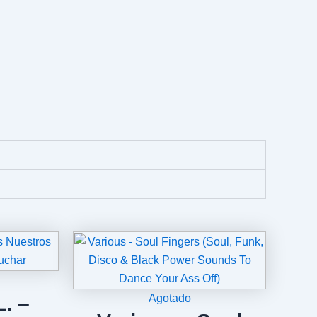
L. –
Agotado