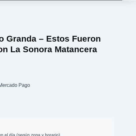
o Granda – Estos Fueron
on La Sonora Matancera
n Mercado Pago
n el día (según zona y horario)