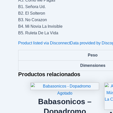
A5. Como Me Pagas
B1. Señora Ud.
B2. El Solteron
B3. No Corazon
B4. Mi Novia La Invisible
B5. Ruleta De La Vida
Product listed via Disconnect
Data provided by Disco
Peso
Dimensiones
Productos relacionados
Agotado
Babasonicos –
Dopadromo