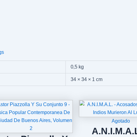
gs
0,5 kg
34 × 34 × 1 cm
Agotado
A.N.I.M.A.