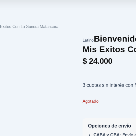
 Exitos Con La Sonora Matancera
Bienvenid
Latino
Mis Exitos C
$
24.000
3 cuotas sin interés co
Agotado
Opciones de envío
CABA y GBA:
Envío e