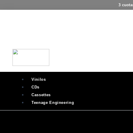
Ir
3 cuota
al
Flyout
contenido
Menu
Vinilos
CDs
Cassettes
Teenage Engineering