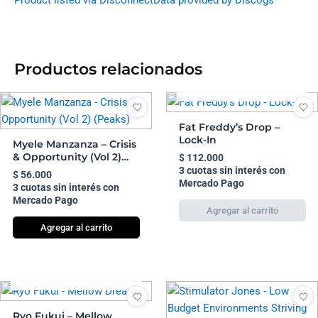
Productos relacionados
AGOTADO
Fat Freddy’s Drop –
Lock-In
Myele Manzanza – Crisis
& Opportunity (Vol 2)
$
112.000
(Peaks)
3 cuotas sin interés con
$
56.000
Mercado Pago
3 cuotas sin interés con
Mercado Pago
Agregar al carrito
AGOTADO
Ryo Fukui – Mellow