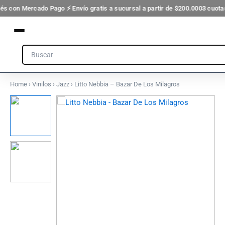
De
Ir
rés con Mercado Pago ⚡ Envío gratis a sucursal a partir de $200.000
3 cuotas
Los
al
Milagros
contenido
cantidad
Search
Home
›
Vinilos
›
Jazz
› Litto Nebbia – Bazar De Los Milagros
Litto
Nebbia
-
Bazar
De
Los
Milagros
cantidad