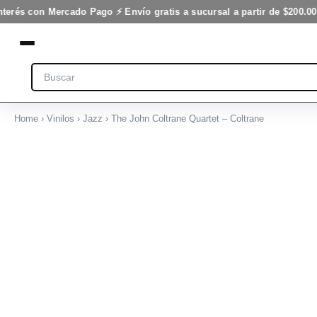
Ir
nterés con Mercado Pago ⚡ Envío gratis a sucursal a partir de $200.00
al
contenido
Search
Home
›
Vinilos
›
Jazz
› The John Coltrane Quartet – Coltrane