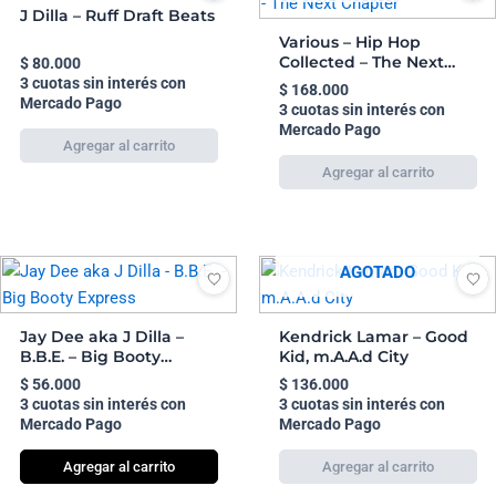
J Dilla – Ruff Draft Beats
Various – Hip Hop
Collected – The Next
$
80.000
Chapter
3 cuotas sin interés con
$
168.000
Mercado Pago
3 cuotas sin interés con
Mercado Pago
AGOTADO
Jay Dee aka J Dilla –
Kendrick Lamar – Good
B.B.E. – Big Booty
Kid, m.A.A.d City
Express
$
56.000
$
136.000
3 cuotas sin interés con
3 cuotas sin interés con
Mercado Pago
Mercado Pago
Agregar al carrito