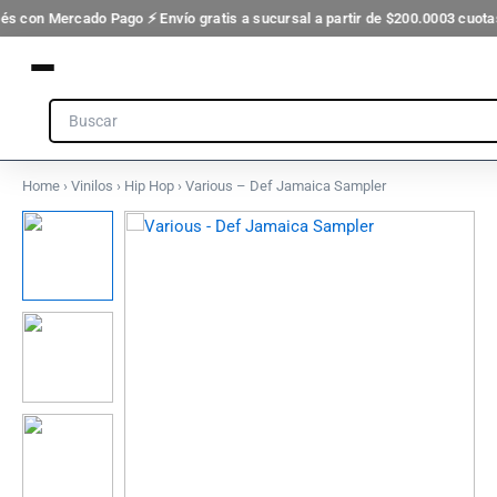
Ir
rés con Mercado Pago ⚡ Envío gratis a sucursal a partir de $200.000
3 cuotas
al
contenido
Search
Home
›
Vinilos
›
Hip Hop
› Various – Def Jamaica Sampler