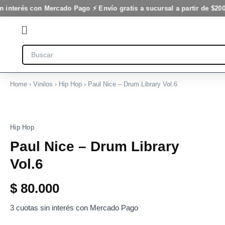
Library
Ir
n interés con Mercado Pago ⚡ Envío gratis a sucursal a partir de $200
Vol.6
al
cantidad
Flyout
contenido
Menu
Search
Home
›
Vinilos
›
Hip Hop
› Paul Nice – Drum Library Vol.6
Paul
Nice
-
Hip Hop
Drum
Library
Paul Nice – Drum Library
Vol.6
cantidad
Vol.6
$
80.000
3 cuotas sin interés con Mercado Pago