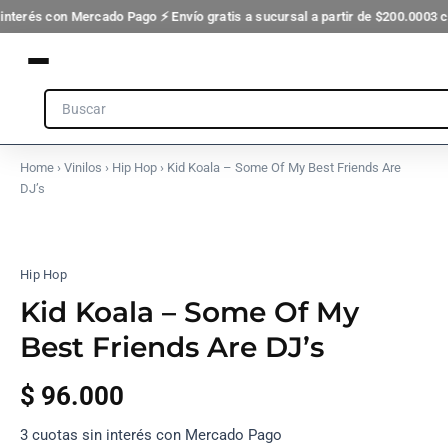
Ir
 interés con Mercado Pago ⚡ Envío gratis a sucursal a partir de $200.000
3 c
al
contenido
Search
Home
›
Vinilos
›
Hip Hop
› Kid Koala – Some Of My Best Friends Are
DJ’s
Hip Hop
Kid Koala – Some Of My
Best Friends Are DJ’s
$
96.000
3 cuotas sin interés con Mercado Pago