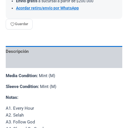
Envío gratis
a sucursal a partir de $200.000
Acordar retiro/envío por WhatsApp
Guardar
Descripción
Información adicional
Media Condition:
Mint (M)
Sleeve Condition:
Mint (M)
Notas:
A1. Every Hour
A2. Selah
A3. Follow God