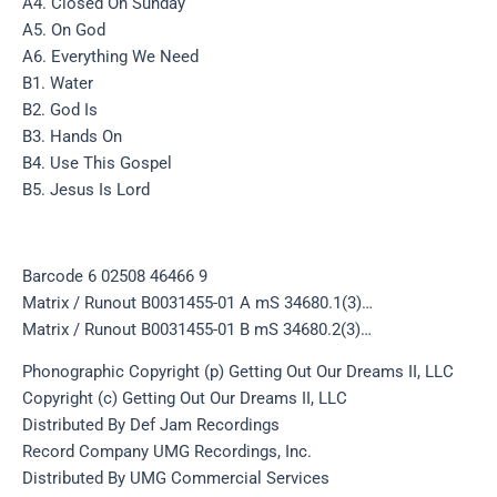
A4. Closed On Sunday
A5. On God
A6. Everything We Need
B1. Water
B2. God Is
B3. Hands On
B4. Use This Gospel
B5. Jesus Is Lord
Barcode 6 02508 46466 9
Matrix / Runout B0031455-01 A mS 34680.1(3)…
Matrix / Runout B0031455-01 B mS 34680.2(3)…
Phonographic Copyright (p) Getting Out Our Dreams II, LLC
Copyright (c) Getting Out Our Dreams II, LLC
Distributed By Def Jam Recordings
Record Company UMG Recordings, Inc.
Distributed By UMG Commercial Services