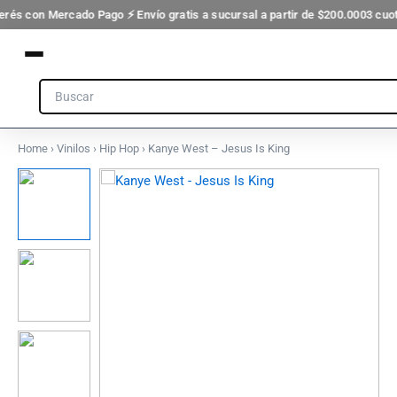
Ir
terés con Mercado Pago ⚡ Envío gratis a sucursal a partir de $200.000
3 cuot
al
contenido
Search
Home
›
Vinilos
›
Hip Hop
› Kanye West – Jesus Is King