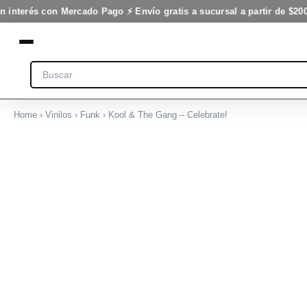
-
Ir
n interés con Mercado Pago ⚡ Envío gratis a sucursal a partir de $200
Celebrate!
al
cantidad
contenido
Search
Home
›
Vinilos
›
Funk
› Kool & The Gang – Celebrate!
Kool
&
The
Gang
-
Celebrate!
cantidad