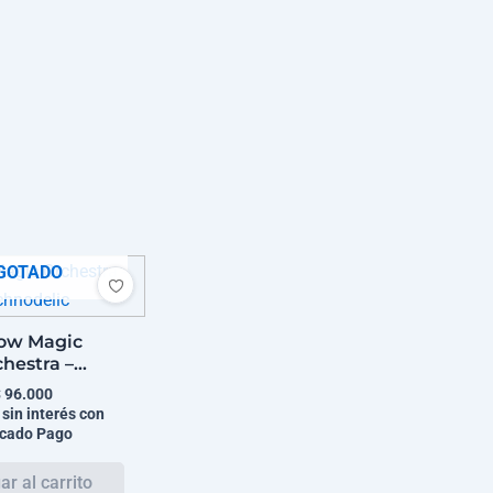
GOTADO
low Magic
hestra –
hnodelic
$
96.000
 sin interés con
cado Pago