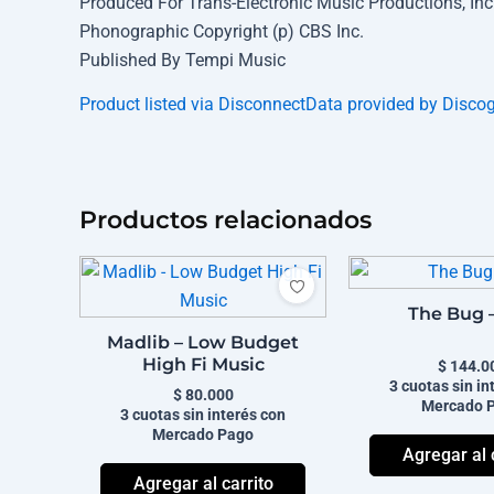
Produced For Trans-Electronic Music Productions, Inc
Phonographic Copyright (p) CBS Inc.
Published By Tempi Music
Product listed via Disconnect
Data provided by Disco
Productos relacionados
The Bug –
Madlib – Low Budget
High Fi Music
$
144.0
3 cuotas sin in
$
80.000
Mercado 
3 cuotas sin interés con
Mercado Pago
Agregar al 
Agregar al carrito