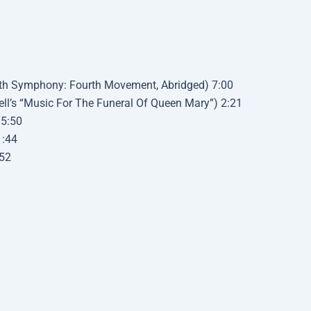
th Symphony: Fourth Movement, Abridged) 7:00
ll’s “Music For The Funeral Of Queen Mary”) 2:21
 5:50
1:44
:52