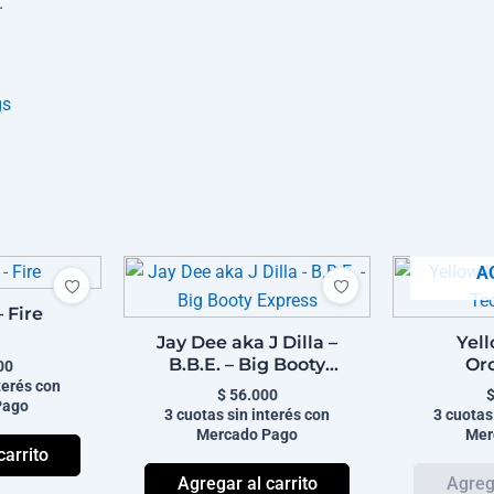
.
gs
A
 Fire
Jay Dee aka J Dilla –
Yel
B.B.E. – Big Booty
Orc
00
Express
Tec
terés con
$
56.000
Pago
3 cuotas sin interés con
3 cuotas
Mercado Pago
Mer
carrito
Agregar al carrito