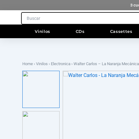
Ir
3 cu
al
Search
contenido
Vinilos
CDs
Cassettes
Home
›
Vinilos
›
Electronica
› Walter Carlos – La Naranja Mecánica