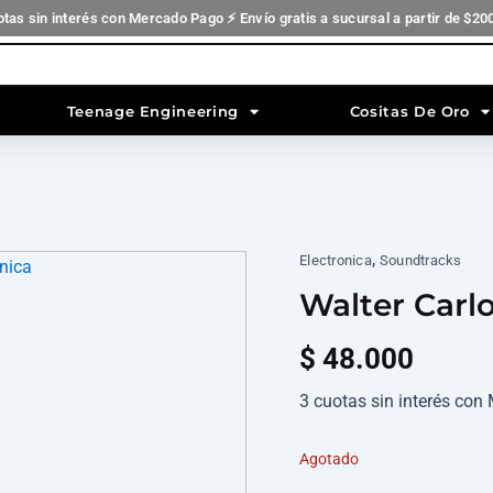
otas sin interés con Mercado Pago ⚡ Envío gratis a sucursal a partir de $20
Teenage Engineering
Cositas De Oro
,
Electronica
Soundtracks
Walter Carl
$
48.000
3 cuotas sin interés co
Agotado