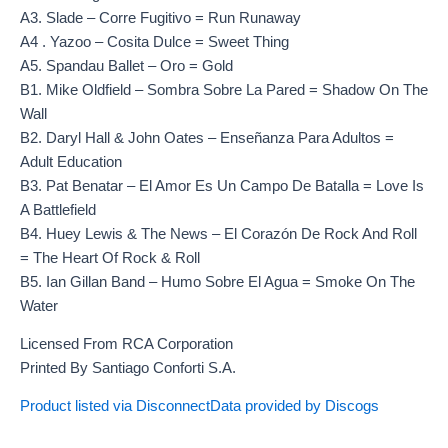
A3. Slade – Corre Fugitivo = Run Runaway
A4 . Yazoo – Cosita Dulce = Sweet Thing
A5. Spandau Ballet – Oro = Gold
B1. Mike Oldfield – Sombra Sobre La Pared = Shadow On The
Wall
B2. Daryl Hall & John Oates – Enseñanza Para Adultos =
Adult Education
B3. Pat Benatar – El Amor Es Un Campo De Batalla = Love Is
A Battlefield
B4. Huey Lewis & The News – El Corazón De Rock And Roll
= The Heart Of Rock & Roll
B5. Ian Gillan Band – Humo Sobre El Agua = Smoke On The
Water
Licensed From RCA Corporation
Printed By Santiago Conforti S.A.
Product listed via Disconnect
Data provided by Discogs