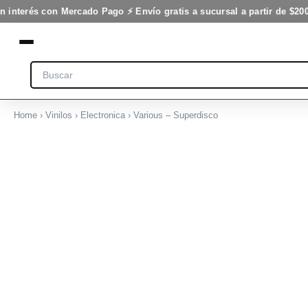
Ir
n interés con Mercado Pago ⚡ Envío gratis a sucursal a partir de $200
al
contenido
Search
Home
›
Vinilos
›
Electronica
› Various – Superdisco
Various
-
Superdisco
cantidad