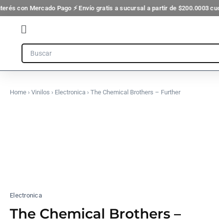
Ir
nterés con Mercado Pago ⚡ Envío gratis a sucursal a partir de $200.000
3 cuo
al
Flyout
contenido
Menu
Search
Home
›
Vinilos
›
Electronica
› The Chemical Brothers – Further
Electronica
The Chemical Brothers –