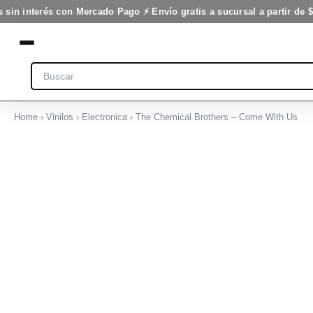
Come
Ir
 sin interés con Mercado Pago ⚡ Envío gratis a sucursal a partir de $
With
al
Us
contenido
cantidad
Search
Home
›
Vinilos
›
Electronica
› The Chemical Brothers – Come With Us
The
Chemical
Brothers
-
Come
With
Us
cantidad