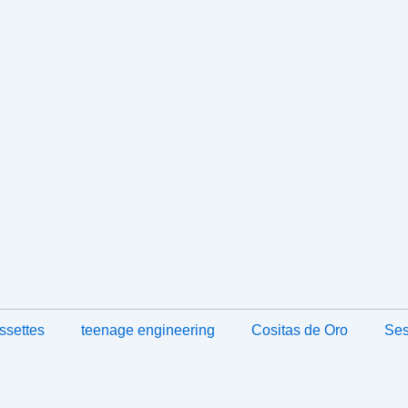
ssettes
teenage engineering
Cositas de Oro
Ses