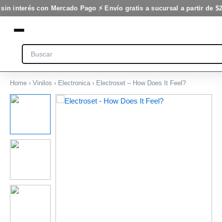
Ir
sin interés con Mercado Pago ⚡ Envío gratis a sucursal a partir de $2
al
contenido
Search
Home
›
Vinilos
›
Electronica
› Electroset – How Does It Feel?