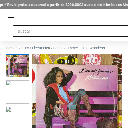
Wanderer
Ir
3 cuotas sin interés con Mercado Pago ⚡ Envío gratis a sucursal a partir d
cantidad
al
contenido
Search
Home
›
Vinilos
›
Electronica
› Donna Summer – The Wanderer
Donna
Summer
-
The
Wanderer
cantidad