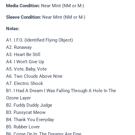
Media Condition:
Near Mint (NM or M-)
Sleeve Condition:
Near Mint (NM or M-)
Notas:
A1. I.F.O. (Identified Flying Object)
A2. Runaway
A3. Heart Be Still
A4. I Won’t Give Up
A5. Vote, Baby, Vote
A6. Two Clouds Above Nine
A7. Electric Shock
B1. I Had A Dream I Was Falling Through A Hole In The
Ozone Layer
B2. Fuddy Duddy Judge
B3. Pussycat Meow
B4. Thank You Everyday
B5. Rubber Lover
B6. Come On In, The Dreams Are Fine