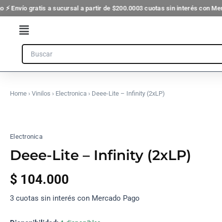
(2xLP)
Ir
3 cuotas sin interés con Mercado Pago ⚡ Envío gratis a sucursal a partir de
cantidad
al
Flyout
contenido
Menu
Search
Home
›
Vinilos
›
Electronica
› Deee-Lite – Infinity (2xLP)
Deee-
Lite
-
Electronica
Infinity
(2xLP)
Deee-Lite – Infinity (2xLP)
cantidad
$
104.000
3 cuotas sin interés con Mercado Pago