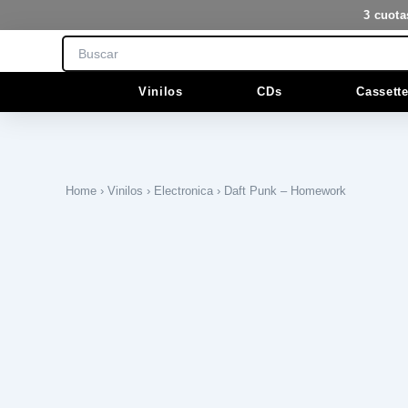
Ir
3 cuota
al
Search
contenido
Vinilos
CDs
Cassett
Home
›
Vinilos
›
Electronica
› Daft Punk – Homework