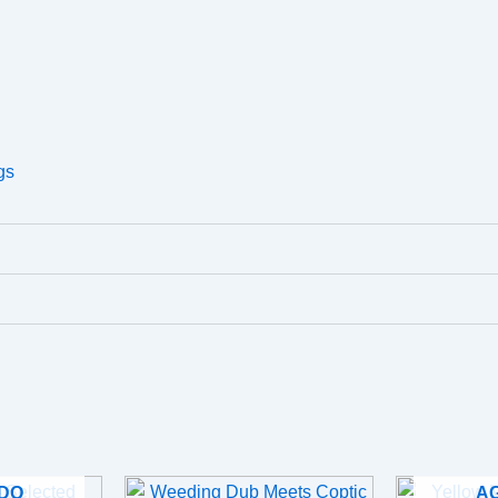
gs
DO
A