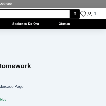
cantidad
$200.000
Cart
Sesiones De Oro
Ofertas
 Homework
n Mercado Pago
ibles