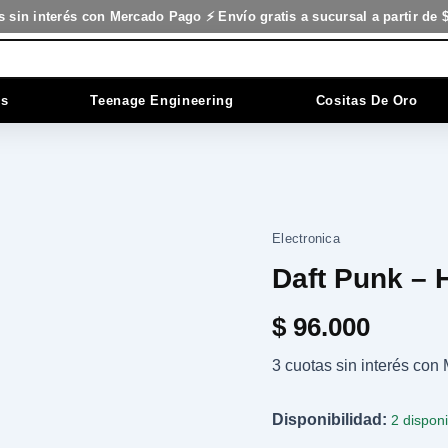
s sin interés con Mercado Pago ⚡ Envío gratis a sucursal a partir de 
es
Teenage Engineering
Cositas De Oro
Electronica
Daft
Punk
Daft Punk –
-
Homework
$
96.000
cantidad
3 cuotas sin interés co
Disponibilidad:
2 dispon