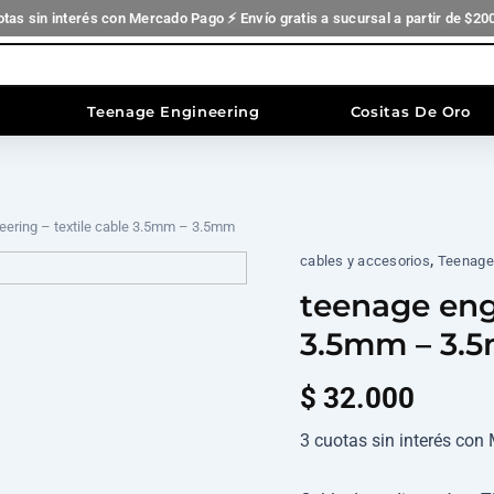
otas sin interés con Mercado Pago ⚡ Envío gratis a sucursal a partir de $20
Teenage Engineering
Cositas De Oro
eering – textile cable 3.5mm – 3.5mm
,
cables y accesorios
Teenage
teenage engi
3.5mm – 3.
$
32.000
3 cuotas sin interés co