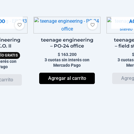
DO
A
ineering
teenage engineering
teenage
.O. II
– PO-24 office
– field 
$
163.200
ÍO GRATIS
3 cuotas sin interés con
3 cuotas
terés con
Mercado Pago
Mer
Pago
Agregar al carrito