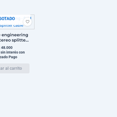
GOTADO
 engineering
stereo splitter
cable
$
48.000
 sin interés con
cado Pago