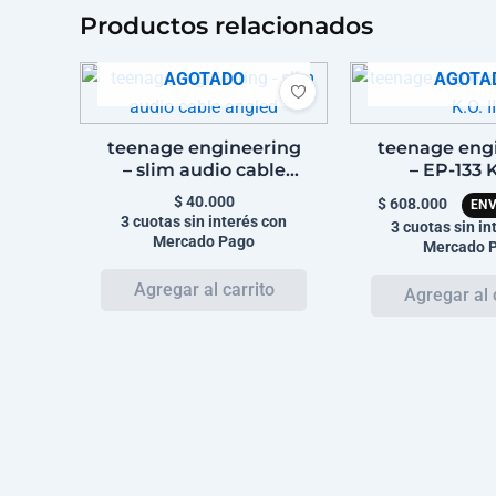
Productos relacionados
AGOTADO
AGOTA
teenage engineering
teenage eng
– slim audio cable
– EP-133 K
angled
$
40.000
$
608.000
ENV
3 cuotas sin interés con
3 cuotas sin in
Mercado Pago
Mercado 