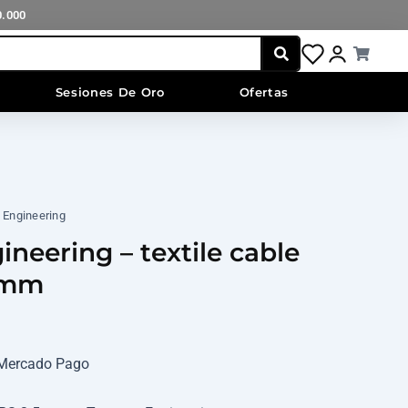
0.000
Cart
Sesiones De Oro
Ofertas
 Engineering
neering – textile cable
5mm
n Mercado Pago