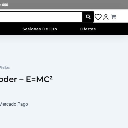
0.000
Cart
Sesiones De Oro
Ofertas
Vinilos
oder – E=MC²
n Mercado Pago