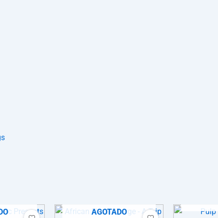
gs
A
DO
AGOTADO