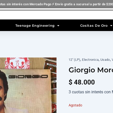
otas sin interés con Mercado Pago ⚡ Envío gratis a sucursal a partir de $20
Teenage Engineering
Cositas De Oro
,
,
,
12'' (LP)
Electronica
Usado
Giorgio Mor
$
48.000
3 cuotas sin interés co
Agotado