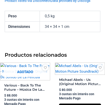
Product listed via Disconnect
Data provided by Discogs
Peso
0,5 kg
Dimensiones
34 × 34 × 1 cm
Productos relacionados
AGOTADO
Michael Abels – Us
(Original Motion Picture
Various – Back To The
Soundtrack)
Future – Música De La
$
80.000
Banda Original De
3 cuotas sin interés con
$
88.000
Sonido De La Película
Mercado Pago
3 cuotas sin interés con
Mercado Pago