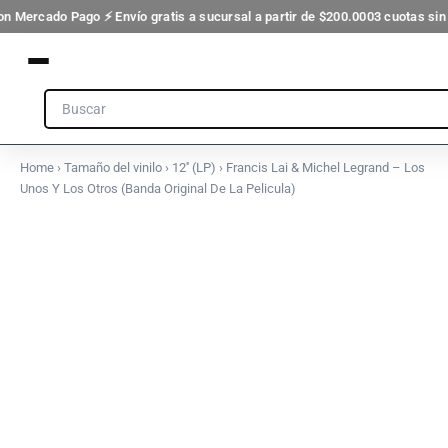
Legrand
Ir
on Mercado Pago ⚡ Envío gratis a sucursal a partir de $200.000
3 cuotas sin
-
al
Los
contenido
Unos
Y
Search
Los
Otros
(Banda
Original
Home
›
Tamaño del vinilo
›
12'' (LP)
› Francis Lai & Michel Legrand – Los
De
Unos Y Los Otros (Banda Original De La Pelicula)
La
Francis
Pelicula)
Lai
cantidad
&
Michel
Legrand
-
Los
Unos
Y
Los
Otros
(Banda