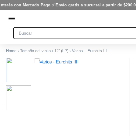
cantidad
Ir
interés con Mercado Pago ⚡ Envío gratis a sucursal a partir de $200.0
al
contenido
Search
Home
›
Tamaño del vinilo
›
12'' (LP)
› Varios – Eurohits III
Varios
-
Eurohits
III
cantidad