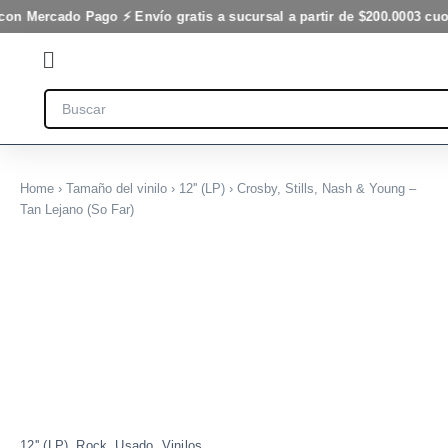
Young
Ir
 con Mercado Pago ⚡ Envío gratis a sucursal a partir de $200.000
3 cuo
-
al
Tan
Flyout
contenido
Lejano
(So
Menu
Search
Far)
cantidad
Home
›
Tamaño del vinilo
›
12'' (LP)
› Crosby, Stills, Nash & Young –
Tan Lejano (So Far)
Crosby,
Stills,
Nash
&
Young
-
Tan
Lejano
(So
Far)
cantidad
,
,
,
12'' (LP)
Rock
Usado
Vinilos