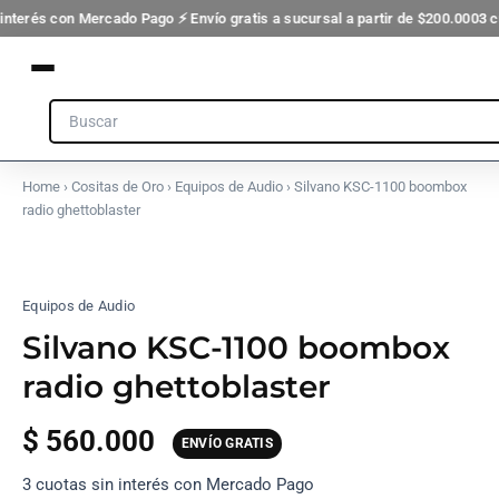
radio
Ir
 interés con Mercado Pago ⚡ Envío gratis a sucursal a partir de $200.000
3 c
ghettoblaster
al
cantidad
contenido
Search
Home
›
Cositas de Oro
›
Equipos de Audio
› Silvano KSC-1100 boombox
radio ghettoblaster
Silvano
KSC-
1100
Equipos de Audio
boombox
radio
Silvano KSC-1100 boombox
ghettoblaster
radio ghettoblaster
cantidad
$
560.000
ENVÍO GRATIS
3 cuotas sin interés con Mercado Pago