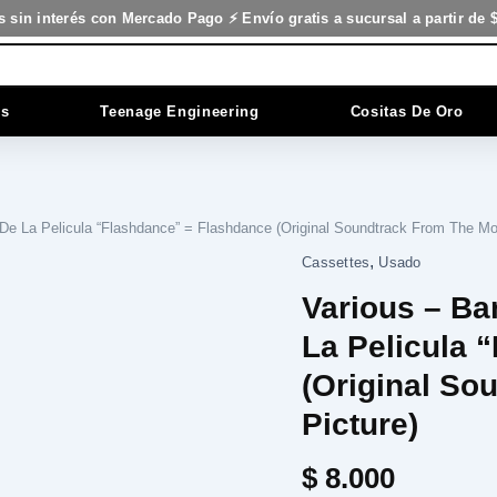
s sin interés con Mercado Pago ⚡ Envío gratis a sucursal a partir de 
es
Teenage Engineering
Cositas De Oro
De La Pelicula “Flashdance” = Flashdance (Original Soundtrack From The Mot
,
Various
Cassettes
Usado
-
Various – Ba
Banda
De
La Pelicula 
Sonido
Original
(Original So
De
Picture)
La
Pelicula
"Flashdance"
$
8.000
=