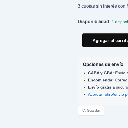
Flashdance
3 cuotas sin interés co
(Original
Soundtrack
From
Disponibilidad:
1 dispon
The
Motion
Picture)
Agregar al carrit
cantidad
Opciones de envío
CABA y GBA:
Envío e
Encomienda:
Correo 
Envío gratis
a sucurs
Acordar retiro/envío 
Guardar