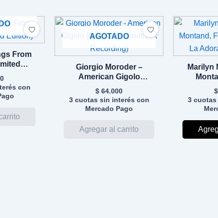
DO
AGOTADO
ngs From
imited
Giorgio Moroder –
Marilyn
n)
American Gigolo
Monta
0
(Original Soundtrack
Vaughan 
nterés con
$
64.000
$
Pago
Recording)
P
3 cuotas sin interés con
3 cuotas 
Mercado Pago
Mer
Agrega