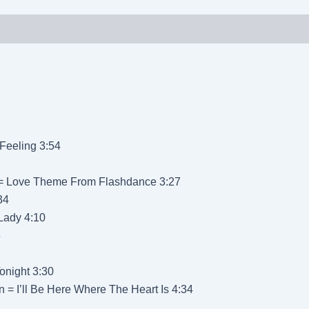
Feeling 3:54
 = Love Theme From Flashdance 3:27
34
 Lady 4:10
5
night 3:30
= I’ll Be Here Where The Heart Is 4:34