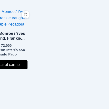
 Monroe / Yves
nd, Frankie
– La Adorable
72.000
ecadora
sin interés con
cado Pago
r al carrito