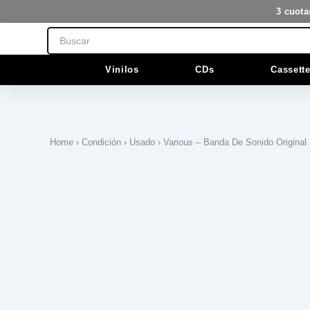
Ir
3 cuota
al
Search
contenido
Vinilos
CDs
Cassett
Home
›
Condición
›
Usado
› Various – Banda De Sonido Original 