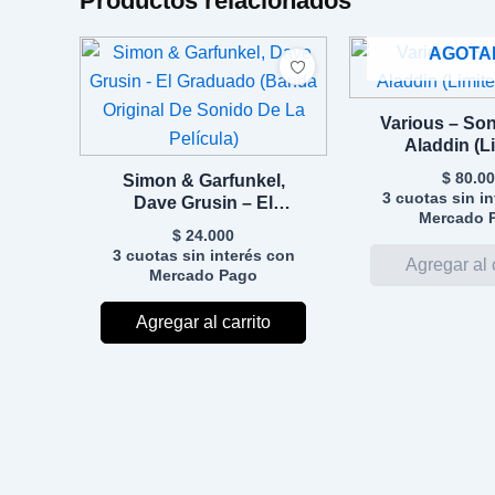
Productos relacionados
AGOTA
Various – So
Aladdin (L
Editio
$
80.00
Simon & Garfunkel,
3 cuotas sin i
Dave Grusin – El
Mercado 
Graduado (Banda
$
24.000
Original De Sonido De
3 cuotas sin interés con
La Película)
Mercado Pago
Agregar al carrito