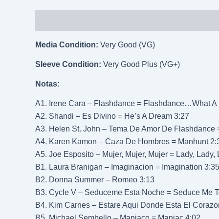
Descripción
Información adicional
Media Condition:
Very Good (VG)
Sleeve Condition:
Very Good Plus (VG+)
Notas:
A1. Irene Cara – Flashdance = Flashdance…What A 
A2. Shandi – Es Divino = He’s A Dream 3:27
A3. Helen St. John – Tema De Amor De Flashdance
A4. Karen Kamon – Caza De Hombres = Manhunt 2:
A5. Joe Esposito – Mujer, Mujer, Mujer = Lady, Lady,
B1. Laura Branigan – Imaginacion = Imagination 3:3
B2. Donna Summer – Romeo 3:13
B3. Cycle V – Seduceme Esta Noche = Seduce Me To
B4. Kim Carnes – Estare Aqui Donde Esta El Corazon 
B5. Michael Sembello – Maniaco = Maniac 4:02