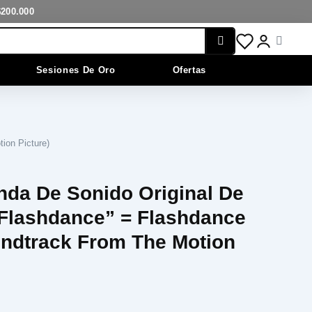
"Flashdance"
$200.000
=
Flashdance
Cart
(Original
Soundtrack
Sesiones De Oro
Ofertas
From
The
Motion
Picture)
cantidad
ion Picture)
nda De Sonido Original De
“Flashdance” = Flashdance
undtrack From The Motion