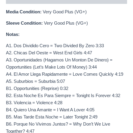
Media Condition:
Very Good Plus (VG+)
Sleeve Condition:
Very Good Plus (VG+)
Notas:
A1. Dos Dividido Cero = Two Divided By Zero 3:33
A2. Chicas Del Oeste = West End Girls 4:47
A3. Oportunidades (Hagamos Un Monton De Dinero) =
Opportunities (Let’s Make Lots Of Money) 3:44
A4. El Amor Llega Rapidamente = Love Comes Quickly 4:19
A5. Suburbios = Suburbia 5:07
B1. Opportunities (Reprise) 0:32
B2. Esta Noche Es Para Siempre = Tonight Is Forever 4:32
B3. Violencia = Violence 4:28
B4. Quiero Una Amante = I Want A Lover 4:05
B5. Mas Tarde Esta Noche = Later Tonight 2:49
B6. Porque No Vivimos Juntos? = Why Don’t We Live
Together? 4:47