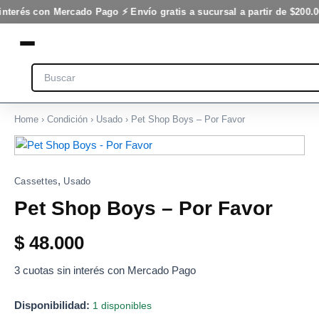
Por
Ir
interés con Mercado Pago ⚡ Envío gratis a sucursal a partir de $200.0
Favor
al
cantidad
contenido
Search
Home
›
Condición
›
Usado
› Pet Shop Boys – Por Favor
Pet
Shop
Boys
,
Cassettes
Usado
-
Por
Pet Shop Boys – Por Favor
Favor
cantidad
$
48.000
3 cuotas sin interés con Mercado Pago
Disponibilidad:
1 disponibles