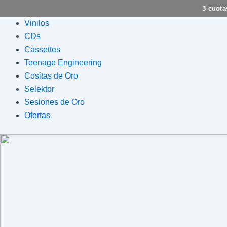
Ir
3 cuota
al
Flyout
Vinilos
contenido
Menu
CDs
Cassettes
Teenage Engineering
Cositas de Oro
Selektor
Sesiones de Oro
Ofertas