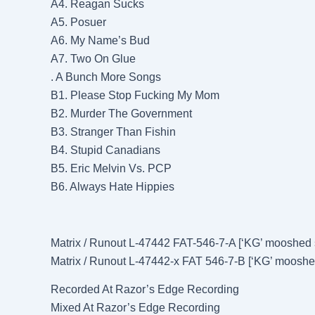
A4. Reagan Sucks
A5. Posuer
A6. My Name’s Bud
A7. Two On Glue
. A Bunch More Songs
B1. Please Stop Fucking My Mom
B2. Murder The Government
B3. Stranger Than Fishin
B4. Stupid Canadians
B5. Eric Melvin Vs. PCP
B6. Always Hate Hippies
Matrix / Runout L-47442 FAT-546-7-A [‘KG’ mooshed 
Matrix / Runout L-47442-x FAT 546-7-B [‘KG’ mooshe
Recorded At Razor’s Edge Recording
Mixed At Razor’s Edge Recording