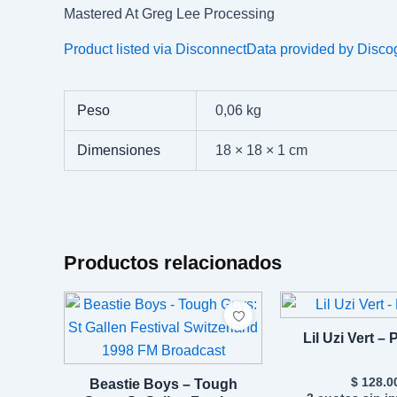
Mastered At Greg Lee Processing
Product listed via Disconnect
Data provided by Disco
Peso
0,06 kg
Dimensiones
18 × 18 × 1 cm
Productos relacionados
Lil Uzi Vert –
$
128.0
Beastie Boys – Tough