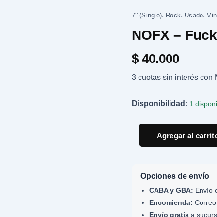
,
,
,
NOFX
7'' (Single)
Rock
Usado
Vin
-
NOFX – Fuck 
Fuck
The
Kids
$
40.000
-
7"
3 cuotas sin interés co
cantidad
Disponibilidad:
1 dispon
Agregar al carrit
Opciones de envío
CABA y GBA:
Envío e
Encomienda:
Correo 
Envío gratis
a sucurs