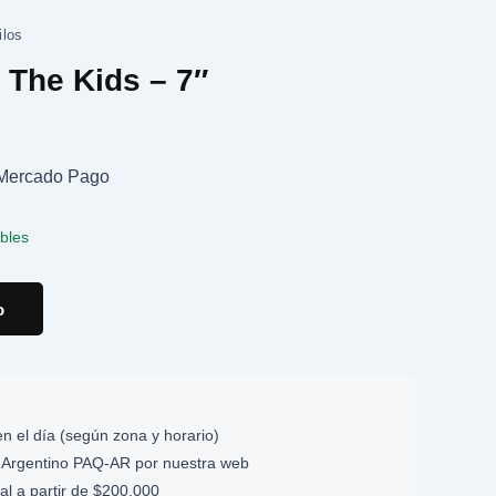
ilos
The Kids – 7″
n Mercado Pago
ibles
o
n el día (según zona y horario)
Argentino PAQ-AR por nuestra web
al a partir de $200.000