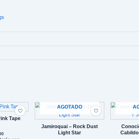
gs
AGOTADO
A
 Pink Tape
Jamiroquai – Rock Dust
Conoci
Light Star
Cabildo
00