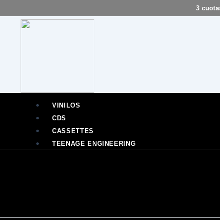
Ir
3 cuota
al
contenido
VINILOS
CDS
CASSETTES
TEENAGE ENGINEERING