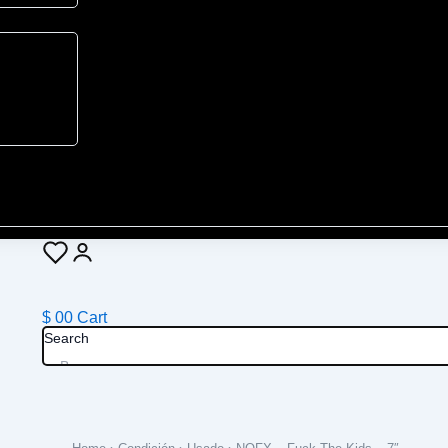
$
0
0
Cart
Search