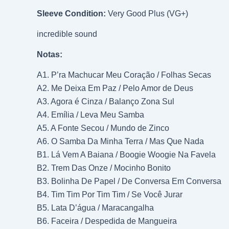
Sleeve Condition:
Very Good Plus (VG+)
incredible sound
Notas:
A1. P’ra Machucar Meu Coração / Folhas Secas
A2. Me Deixa Em Paz / Pelo Amor de Deus
A3. Agora é Cinza / Balanço Zona Sul
A4. Emília / Leva Meu Samba
A5. A Fonte Secou / Mundo de Zinco
A6. O Samba Da Minha Terra / Mas Que Nada
B1. Lá Vem A Baiana / Boogie Woogie Na Favela
B2. Trem Das Onze / Mocinho Bonito
B3. Bolinha De Papel / De Conversa Em Conversa
B4. Tim Tim Por Tim Tim / Se Você Jurar
B5. Lata D’água / Maracangalha
B6. Faceira / Despedida de Mangueira