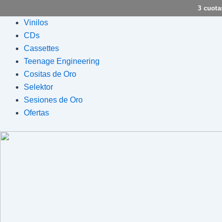
Ir
3 cuota
al
Flyout
Vinilos
contenido
Menu
CDs
Cassettes
Teenage Engineering
Cositas de Oro
Selektor
Sesiones de Oro
Ofertas