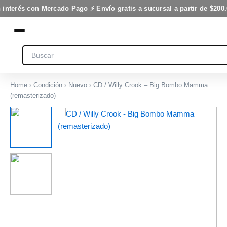
-
Ir
 interés con Mercado Pago ⚡ Envío gratis a sucursal a partir de $200.
Big
al
Bombo
contenido
Mamma
(remasterizado)
Search
cantidad
Home
›
Condición
›
Nuevo
› CD / Willy Crook – Big Bombo Mamma
(remasterizado)
CD
/
Willy
Crook
-
Big
Bombo
Mamma
(remasterizado)
cantidad