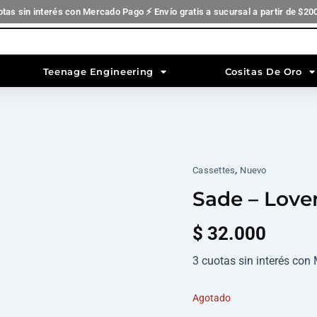
otas sin interés con Mercado Pago ⚡ Envío gratis a sucursal a partir de $20
Teenage Engineering
Cositas De Oro
,
Cassettes
Nuevo
Sade – Love
$
32.000
3 cuotas sin interés co
Agotado