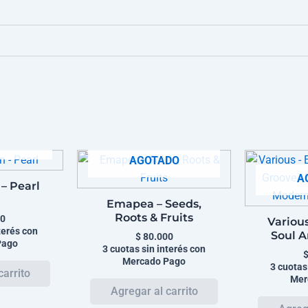
DO
AGOTADO
A
 – Pearl
Emapea – Seeds,
Roots & Fruits
0
Various
terés con
Soul A
$
80.000
Pago
Ethio
3 cuotas sin interés con
Mercado Pago
Modern 
3 cuotas
Mer