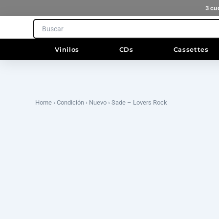
Ir
3 cu
al
Search
contenido
Vinilos
CDs
Cassettes
Home
›
Condición
›
Nuevo
› Sade – Lovers Rock