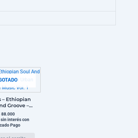
GOTADO
 – Ethiopian
nd Groove –
pian Urban
$
88.000
Music Vol. 1
 sin interés con
cado Pago