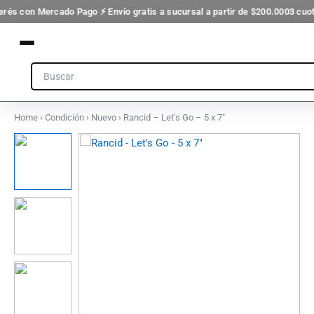
Ir
erés con Mercado Pago ⚡ Envío gratis a sucursal a partir de $200.000
3 cuot
al
contenido
Search
Home
›
Condición
›
Nuevo
› Rancid – Let’s Go – 5 x 7″