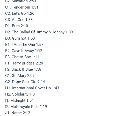
B2. Salvation 2:53
C1. Tenderloin 1:31
C2. Let’s Go 1:26
C3. As One 1:33
D1. Burn 2:10
D2. The Ballad Of Jimmy & Johnny 1:39
D3. Gunshot 1:50
E1. I Am The One 1:57
E2. Gave It Away 1:12
E3. Ghetto Box 1:11
F1. Harry Bridges 2:20
F2. Black & Blue 1:58
G1. St. Mary 2:09
G2. Dope Sick Girl 2:14
H1. International Cover-Up 1:43
H2. Solidarity 1:31
I1. Midnight 1:54
I2. Motorcycle Ride 1:19
J1. Name 2:12