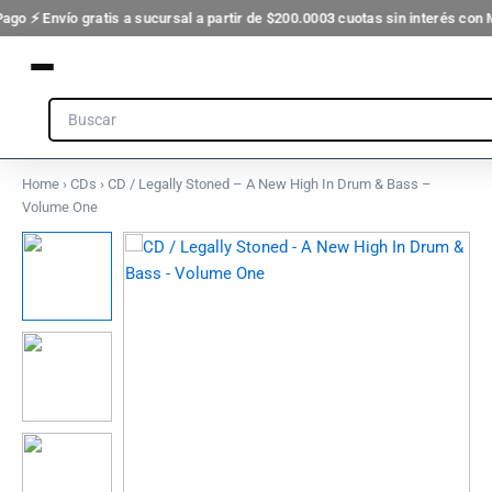
Ir
go ⚡ Envío gratis a sucursal a partir de $200.000
3 cuotas sin interés con 
al
contenido
Search
Home
›
CDs
› CD / Legally Stoned – A New High In Drum & Bass –
Volume One